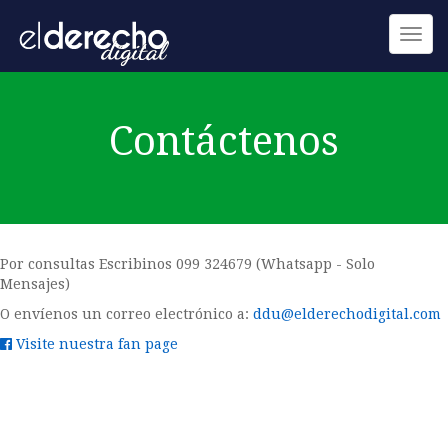
Toggl
navig
Contáctenos
Por consultas Escribinos 099 324679 (Whatsapp - Solo
Mensajes)
O envíenos un correo electrónico a:
ddu@elderechodigital.com
Visite nuestra fan page